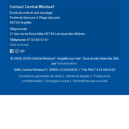
Contact Central Windsurf
Ecole de voile et club de plage
Poste de Secours 3, Plage des pins
66700 Argelès
Siège social
21 bis rue de Roca Vella, 66740 Laroque des Albères
Téléphone:
07 50 60 57 61
Click to Email
Central Windsurf on Facebook
Central Windsurf on Instagram
Central Windsurf reviews on Trip Advisor
© 2008-2026 Central Windsurf - Argelès-sur-mer . Tous droits réservés. Site
par
Groundnation.
SARL Central Windsurf | SIREN: 423460625 | TVA: FR47 423 460 625
Conditions generales de vente
|
Mentions légales
|
Politique de
confidentialité
|
Stratégie cookie
|
Paramètres des cookies