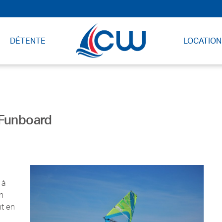
DÉTENTE
LOCATION
 Funboard
 à
n
nt en