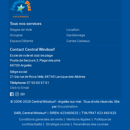
Tous nos services
Stages de Voile
Location
Groupes
Gardiennage
Espace Détente
Cartes Cadeaux
Contact Central Windsurf
Ecole de voile et club de plage
Poste de Secours 3, Plage des pins
66700 Argelès
Siège social
21 bis rue de Roca Vella, 66740 Laroque des Albères
Téléphone:
07 50 60 57 61
Click to Email
Central Windsurf on Facebook
Central Windsurf on Instagram
Central Windsurf reviews on Trip Advisor
© 2008-2026 Central Windsurf - Argelès-sur-mer . Tous droits réservés. Site
par
Groundnation.
SARL Central Windsurf | SIREN: 423460625 | TVA: FR47 423 460 625
Conditions generales de vente
|
Mentions légales
|
Politique de
confidentialité
|
Stratégie cookie
|
Paramètres des cookies