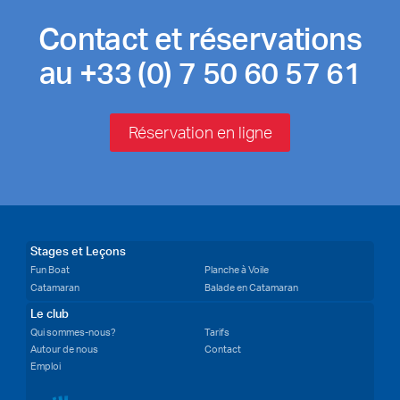
Contact et réservations
au +33 (0) 7 50 60 57 61
Réservation en ligne
Stages et Leçons
Fun Boat
Planche à Voile
Catamaran
Balade en Catamaran
Le club
Qui sommes-nous?
Tarifs
Autour de nous
Contact
Emploi